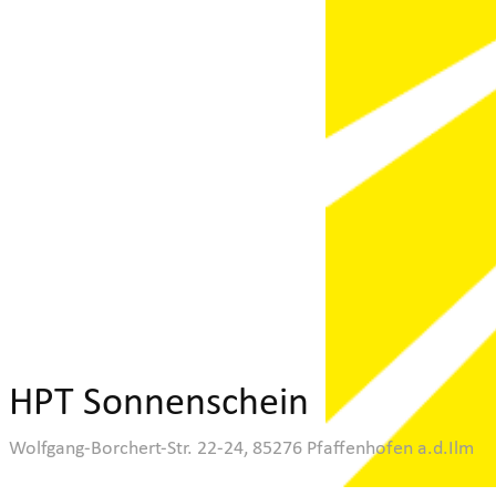
HPT Sonnenschein
Wolfgang-Borchert-Str. 22-24, 85276 Pfaffenhofen a.d.Ilm