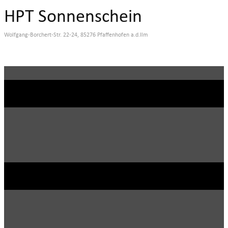
HPT Sonnenschein
Wolfgang-Borchert-Str. 22-24, 85276 Pfaffenhofen a.d.Ilm