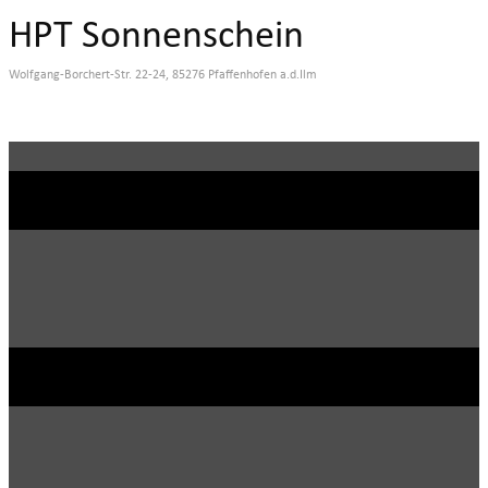
HPT Sonnenschein
Wolfgang-Borchert-Str. 22-24, 85276 Pfaffenhofen a.d.Ilm