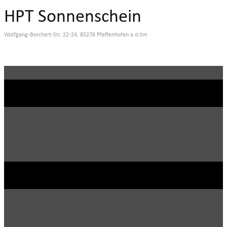
HPT Sonnenschein
Wolfgang-Borchert-Str. 22-24, 85276 Pfaffenhofen a.d.Ilm